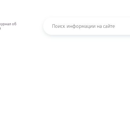
журнал об
и