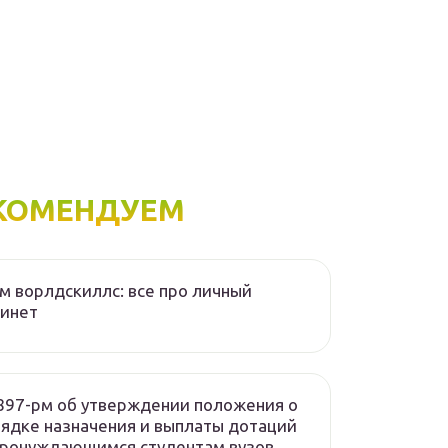
КОМЕНДУЕМ
м ворлдскиллс: все про личный
бинет
97-рм об утверждении положения о
ядке назначения и выплаты дотаций
тронуждающимся студентам вузов