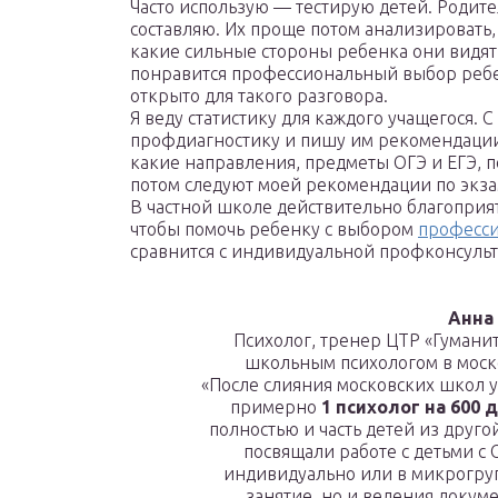
Часто использую — тестирую детей. Родит
составляю. Их проще потом анализировать
какие сильные стороны ребенка они видят,
понравится профессиональный выбор ребен
открыто для такого разговора.
Я веду статистику для каждого учащегося. С
профдиагностику и пишу им рекомендации: 
какие направления, предметы ОГЭ и ЕГЭ, п
потом следуют моей рекомендации по экз
В частной школе действительно благоприят
чтобы помочь ребенку с выбором
професс
сравнится с индивидуальной профконсульт
Анна
Психолог, тренер ЦТР «Гумани
школьным психологом в моск
«После слияния московских школ у 
примерно
1 психолог на 600 
полностью и часть детей из друго
посвящали работе с детьми с
индивидуально или в микрогруп
занятие, но и ведения докум