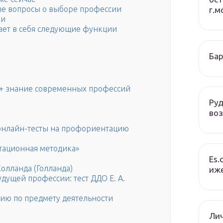
е вопросы о выборе профессии
г.м
ии
ет в себя следующие функции
Бар
 + знание современных профессий
Руд
во
 онлайн-тесты на профориентацию
о
ационная методика»
Es.
олланда (Голланда)
иже
дущей профессии: тест ДДО Е. А.
ию по предмету деятельности
Ли