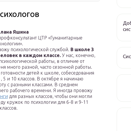
сихологов
Доб
сис
лана Яшина
 профконсультант ЦТР «Гуманитарные
хнологии».
овожу психологической службой.
В школе 3
 человек в каждом классе.
У нас, конечно,
Сис
психологической работы, в отличие от
я много разной, часто сезонной работы.
 готовности детей к школе, собеседования
, 5 и 10 классов. В октябре я начинаю
у с разными классами. В среднем
его рабочего времени. Я иногда провожу
инги
для разных классов, чтобы они могли
ду кружок по психологии для 6-8 и 9-11
классов.