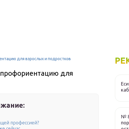
РЕ
иентацию для взрослых и подростков
а профориентацию для
Еси
ка
жание:
№ 8
пор
дущей профессией?
ос
же сейчас