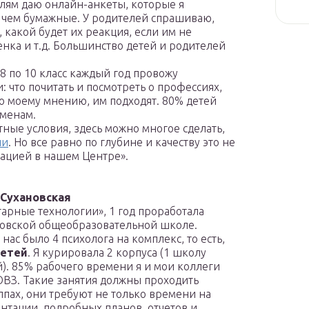
елям даю онлайн-анкеты, которые я
, чем бумажные. У родителей спрашиваю,
 какой будет их реакция, если им не
ка и т.д. Большинство детей и родителей
 8 по 10 класс каждый год провожу
что почитать и посмотреть о профессиях,
о моему мнению, им подходят. 80% детей
аменам.
ные условия, здесь можно многое сделать,
ии
. Но все равно по глубине и качеству это не
ацией в нашем Центре».
 Сухановская
тарные технологии», 1 год проработала
овской общеобразовательной школе.
нас было 4 психолога на комплекс, то есть,
детей
. Я курировала 2 корпуса (1 школу
й). 85% рабочего времени я и мои коллеги
 ОВЗ. Такие занятия должны проходить
пах, они требуют не только времени на
ентации, подробных планов, отчетов и