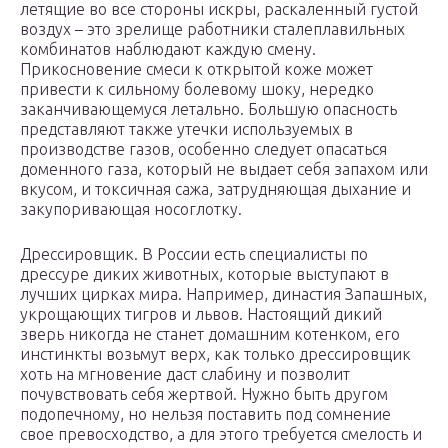
летящие во все стороны искры, раскаленный густой
воздух – это зрелище работники сталеплавильных
комбинатов наблюдают каждую смену.
Прикосновение смеси к открытой коже может
привести к сильному болевому шоку, нередко
заканчивающемуся летально. Большую опасность
представляют также утечки используемых в
производстве газов, особенно следует опасаться
доменного газа, который не выдает себя запахом или
вкусом, и токсичная сажа, затрудняющая дыхание и
закупоривающая носоглотку.
Дрессировщик. В России есть специалисты по
дрессуре диких животных, которые выступают в
лучших цирках мира. Например, династия Запашных,
укрощающих тигров и львов. Настоящий дикий
зверь никогда не станет домашним котенком, его
инстинкты возьмут верх, как только дрессировщик
хоть на мгновение даст слабину и позволит
почувствовать себя жертвой. Нужно быть другом
подопечному, но нельзя поставить под сомнение
свое превосходство, а для этого требуется смелость и