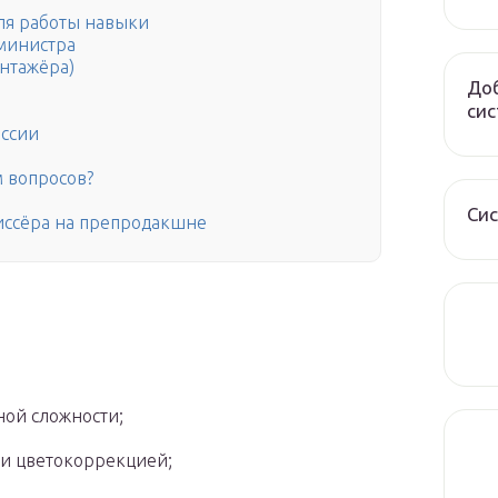
ля работы навыки
 министра
нтажёра)
Доб
сис
ссии
 вопросов?
Сис
иссёра на препродакшне
ной сложности;
 и цветокоррекцией;