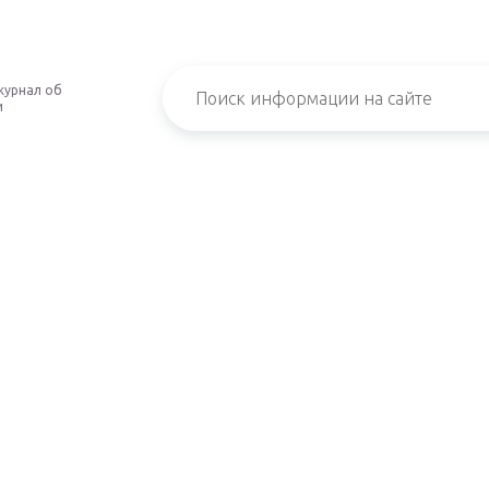
журнал об
и