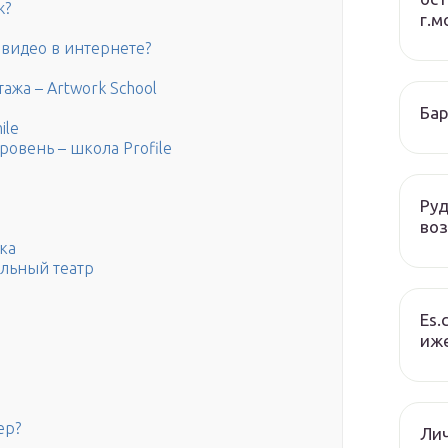
ж?
г.м
 видео в интернете?
ажа – Artwork School
Бар
ile
ровень – школа Profile
Руд
во
ка
льный театр
Es.
иже
ер?
Ли