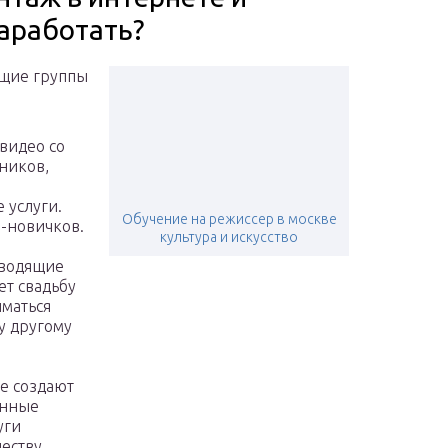
заработать?
ющие группы
видео со
ников,
 услуги.
Обучение на режиссер в москве
-новичков.
культура и искусство
оводящие
ет свадьбу
иматься
у другому
е создают
онные
уги
еству,