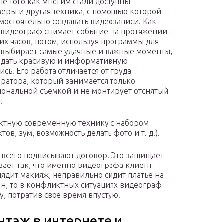
сле того как многим стали доступны
еры и другая техника, с помощью которой
мостоятельно создавать видеозаписи. Как
 видеограф снимает событие на протяжении
их часов, потом, используя программы для
 выбирает самые удачные и важные моменты,
здать красивую и информативную
сь. Его работа отличается от труда
ратора, который занимается только
ональной съемкой и не монтирует отснятый
.
ктную современную технику с набором
, зум, возможность делать фото и т. д.).
 всего подписывают договор. Это защищает
вает так, что именно видеографа клиент
лядит макияж, неправильно сидит платье на
сан, то в конфликтных ситуациях видеограф
у, потратив свое время впустую.
нтаж в интернете и