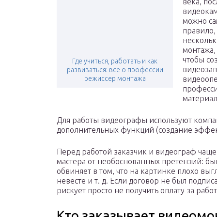
века, по
видеокам
можно са
правило,
нескольк
монтажа,
чтобы со
Где учиться, работать и как
видеозапи
развиваться: все о профессии
режиссер монтажа
видеоопе
професси
материал
Для работы видеографы используют компа
дополнительных функций (создание эффектов
Перед работой заказчик и видеограф чаще
мастера от необоснованных претензий: бы
обвиняет в том, что на картинке плохо выг
невесте и т. д. Если договор не был подпи
рискует просто не получить оплату за работ
Кто заказывает видеомо