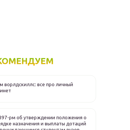
КОМЕНДУЕМ
м ворлдскиллс: все про личный
бинет
97-рм об утверждении положения о
ядке назначения и выплаты дотаций
тронуждающимся студентам вузов