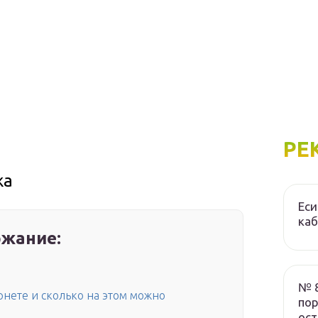
РЕ
жа
Еси
ка
жание:
№ 8
рнете и сколько на этом можно
пор
ос