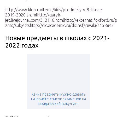
http://www.kleo.ru/items/kids/predmety-v-8-klasse-
2019-2020.shtmlhttp://garyh-
jet.livejournal.com/313116.htmlhttp://externat.foxford.ru/
znat/subjectshttp://dic.academic.ru/dic.nsf/ruwiki/1158845
Новые предметы в школах с 2021-
2022 годах
Какие предметы нужно сдавать
на юриста: список экзаменов на
юридический факультет