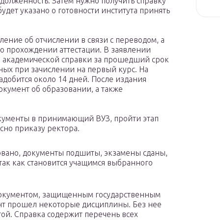
адолженность. Затем нужно получить справку
будет указано о готовности института принять
ление об отчислении в связи с переводом, а
о прохождении аттестации. В заявлении
а академической справки за прошедший срок
ных при зачислении на первый курс. На
адобится около 14 дней. После издания
документ об образовании, а также
окументы в принимающий ВУЗ, пройти этап
асно приказу ректора.
овано, документы подшиты, экзамены сданы,
 так как становится учащимся выбранного
документом, защищенным государственным
ент прошел некоторые дисциплины. Без нее
ой. Справка содержит перечень всех