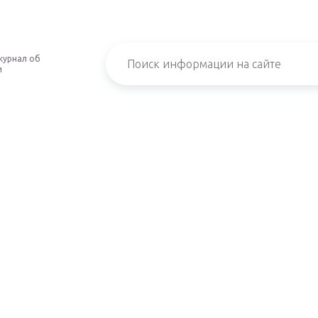
журнал об
и