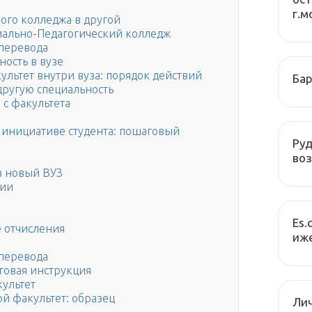
г.м
ного колледжа в другой
иально-Педагогический колледж
 перевода
ность в вузе
ультет внутри вуза: порядок действий
Бар
другую специальность
 с факультета
о инициативе студента: пошаговый
Руд
во
в новый ВУЗ
нии
Es.
е отчисления
иже
 перевода
говая инструкция
культет
ой факультет: образец
Ли