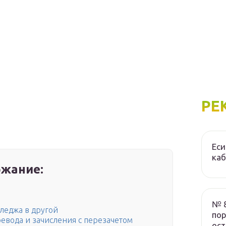
РЕ
Еси
ка
жание:
№ 8
лледжа в другой
пор
евода и зачисления с перезачетом
ос