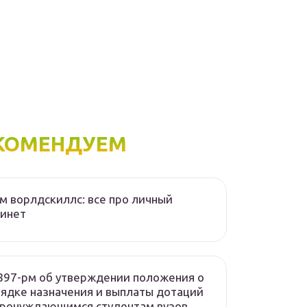
КОМЕНДУЕМ
м ворлдскиллс: все про личный
бинет
97-рм об утверждении положения о
ядке назначения и выплаты дотаций
тронуждающимся студентам вузов