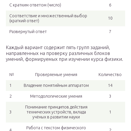
С кратким ответом (число)
6
Соответствие и множественный выбор
10
(краткий ответ)
Развернутый ответ
7
Каждый вариант содержит пять групп заданий,
направленных на проверку различных блоков
умений, формируемых при изучении курса физики.
№
Проверяемые умения
Количество
1
Владение понятийным аппаратом
14
2
Методологические умения
3
Понимание принципов действия
3
технических устройств, вклада
1
учёных в развитии науки
Работа с текстом физического
4
2